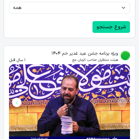
شروع جستجو
ویژه برنامه جشن عید غدیر خم 1404
1 سال قبل
هیئت منتظران صاحب الزمان عج