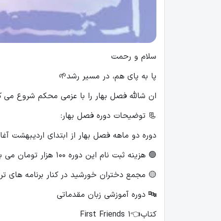
سلام و رحمت
پا به پای هم، در مسیر رشد🌱
ان شالله فصل بهار را با عزمی محکم شروع می ک
📃 توضیحات دوره فصل بهار:
دوره دو ماهه فصل بهار از ابتدای اردیبهشت آغاز می شود و تا ۲۴ خرداد ماه(عید سعید غ
🟢 هزینه ثبت نام این دوره ۱۰۰ هزار تومان می باشد.
🟡 مجمع دختران خورشید در کنار برنامه های تر
🔤 دوره آموزشی زبان مقدماتی
کتاب👈1 First Friends